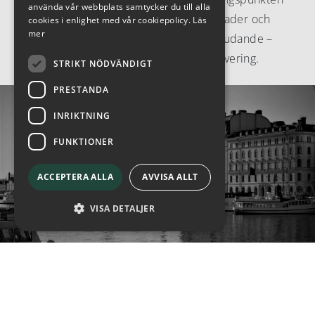
använda vår webbplats samtycker du till alla
mellan näringsliv, politik, finansmarknader och
cookies i enlighet med vår cookiepolicy.
Läs
mer
media och har ett fullt integrerat erbjudande –
från strategisk expertis till kreativ aktivering.
STRIKT NÖDVÄNDIGT
PRESTANDA
INRIKTNING
FUNKTIONER
ACCEPTERA ALLA
AVVISA ALLT
VISA DETALJER
Insikter