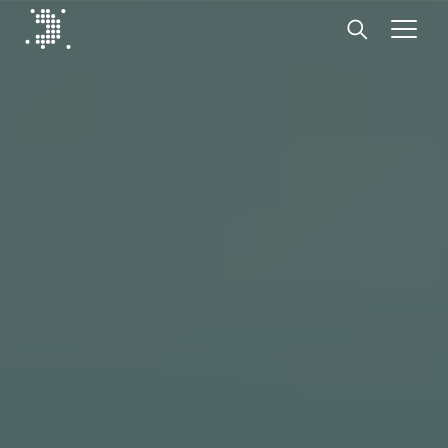
Diplomat Communications
Hoppa till innehåll
Start
Vår expertis
Insikter
Medarbetare
Om oss
Kontakt