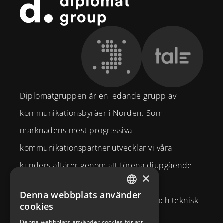
Sidfot
Diplomatgruppen är en ledande grupp av
kommunikationsbyråer i Norden. Som
marknadens mest progressiva
kommunikationspartner utvecklar vi våra
kunders affärer genom att förena djupgående
×
strategisk affärsförståelse och
Denna webbplats använder
SWEDISH
varumärkesexpertis med kreativitet och teknisk
cookies
ENGLISH
kompetens.
Denna webbplats använder cookies för att