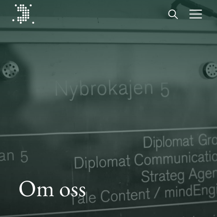
Diplomat Communications
Hoppa till innehåll
Start
Vår expertis
Insikter
Medarbetare
Om oss
Om oss
Kontakt