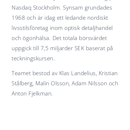
Nasdaq Stockholm. Synsam grundades
1968 och är idag ett ledande nordiskt
livsstilsföretag inom optisk detaljhandel
och ögonhälsa. Det totala börsvärdet
uppgick till 7,5 miljarder SEK baserat på
teckningskursen.
Teamet bestod av Klas Landelius, Kristian
Stålberg, Malin Olsson, Adam Nilsson och
Anton Fjelkman.
Diplomat Communications
Diplomat rådgivare i Nordtech
accelererar tillväxtresan –
Groups börsnotering
Diplomat rådgivare i Silex
Nu är ansökan till Diplomats