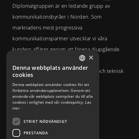
Diplomatgruppen är en ledande grupp av
kommunikationsbyråer i Norden. Som
marknadens mest progressiva
kommunikationspartner utvecklar vi våra
kunders affärer genom att förena djupgående
×
strategisk affärsförståelse och
Denna webbplats använder
SWEDISH
varumärkesexpertis med kreativitet och teknisk
cookies
ENGLISH
kompetens.
Denna webbplats använder cookies för att
förbättra användarupplevelsen. Genom att
Brahegatan 10
använda vår webbplats samtycker du till alla
cookies i enlighet med vår cookiepolicy.
Läs
114 37
Stockholm
mer
info@diplomatcom.com
STRIKT NÖDVÄNDIGT
+46 8 58 80 95 00
PRESTANDA