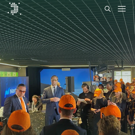
Diplomat Communications
Hoppa till innehåll
Start
Vår expertis
Insikter
Medarbetare
Om oss
Kontakt