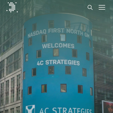
Diplomat Communications
Hoppa till innehåll
Start
Vår expertis
Insikter
Medarbetare
Om oss
Kontakt