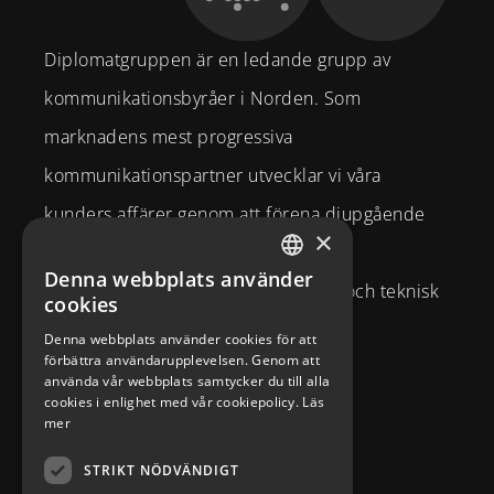
Diplomatgruppen är en ledande grupp av
kommunikationsbyråer i Norden. Som
marknadens mest progressiva
kommunikationspartner utvecklar vi våra
kunders affärer genom att förena djupgående
×
strategisk affärsförståelse och
Denna webbplats använder
SWEDISH
varumärkesexpertis med kreativitet och teknisk
cookies
ENGLISH
kompetens.
Denna webbplats använder cookies för att
förbättra användarupplevelsen. Genom att
Brahegatan 10
använda vår webbplats samtycker du till alla
cookies i enlighet med vår cookiepolicy.
Läs
114 37
Stockholm
mer
info@diplomatcom.com
STRIKT NÖDVÄNDIGT
+46 8 58 80 95 00