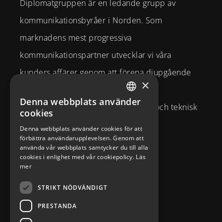
Diplomatgruppen är en ledande grupp av
kommunikationsbyråer i Norden. Som
marknadens mest progressiva
kommunikationspartner utvecklar vi våra
kunders affärer genom att förena djupgående
×
strategisk affärsförståelse och
Denna webbplats använder
SWEDISH
varumärkesexpertis med kreativitet och teknisk
cookies
ENGLISH
kompetens.
Denna webbplats använder cookies för att
förbättra användarupplevelsen. Genom att
Brahegatan 10
använda vår webbplats samtycker du till alla
cookies i enlighet med vår cookiepolicy.
Läs
114 37
Stockholm
mer
info@diplomatcom.com
STRIKT NÖDVÄNDIGT
+46 8 58 80 95 00
PRESTANDA