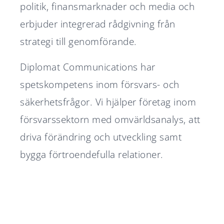
politik, finansmarknader och media och
erbjuder integrerad rådgivning från
strategi till genomförande.
Diplomat Communications har
spetskompetens inom försvars- och
säkerhetsfrågor. Vi hjälper företag inom
försvarssektorn med omvärldsanalys, att
driva förändring och utveckling samt
bygga förtroendefulla relationer.
Diplomat Communications
Diplomat rådgivare i Nordtech
accelererar tillväxtresan –
Groups börsnotering
Diplomat rådgivare i Silex
Nu är ansökan till Diplomats
utser två partners
Stabilt 2025 för