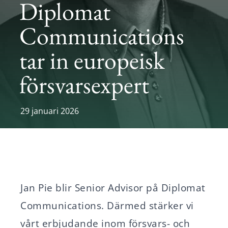
Diplomat
Karriär
Communications
Nyheter
tar in europeisk
försvarsexpert
Svenska
English
29 januari 2026
Jan Pie blir Senior Advisor på Diplomat
Communications. Därmed stärker vi
vårt erbjudande inom försvars- och