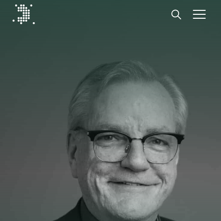
Diplomat Communications
Hoppa till innehåll
Start
Vår expertis
Insikter
Medarbetare
Om oss
Kontakt