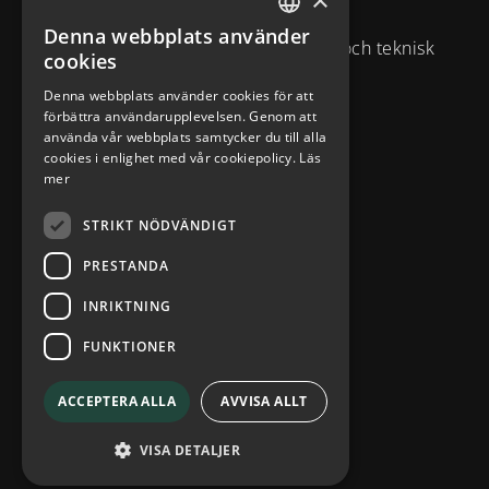
strategisk affärsförståelse och
Denna webbplats använder
SWEDISH
varumärkesexpertis med kreativitet och teknisk
cookies
ENGLISH
kompetens.
Denna webbplats använder cookies för att
förbättra användarupplevelsen. Genom att
Brahegatan 10
använda vår webbplats samtycker du till alla
cookies i enlighet med vår cookiepolicy.
Läs
114 37
Stockholm
mer
info@diplomatcom.com
STRIKT NÖDVÄNDIGT
+46 8 58 80 95 00
PRESTANDA
INRIKTNING
FUNKTIONER
ACCEPTERA ALLA
AVVISA ALLT
Integritetspolicy
VISA DETALJER