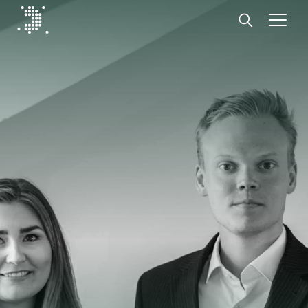
Diplomat Communications
Hoppa till innehåll
Start
Vår expertis
Insikter
Medarbetare
Om oss
Kontakt