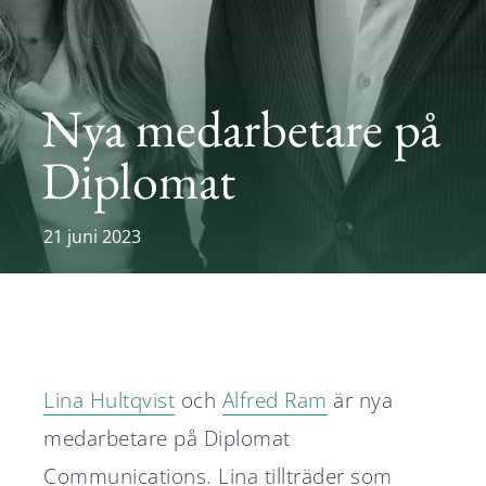
Karriär
Nyheter
Nya medarbetare på
Diplomat
Svenska
English
21 juni 2023
Lina Hultqvist
och
Alfred Ram
är nya
medarbetare på Diplomat
Communications. Lina tillträder som