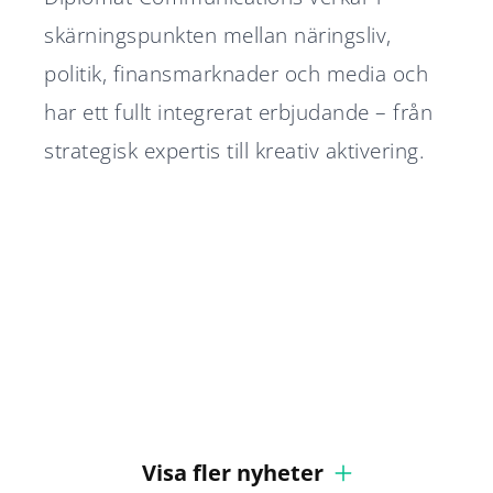
skärningspunkten mellan näringsliv,
politik, finansmarknader och media och
har ett fullt integrerat erbjudande – från
strategisk expertis till kreativ aktivering.
Diplomat Communications
Diplomat rådgivare i Nordtech
accelererar tillväxtresan –
Groups börsnotering
Diplomat rådgivare i Silex
Nu är ansökan till Diplomats
utser två partners
Stabilt 2025 för
Microsystems börsnotering
traineeprogram 2026/2027
Diplomatgruppen
Diplomat Communications tar
öppen
in europeisk försvarsexpert
Visa fler nyheter