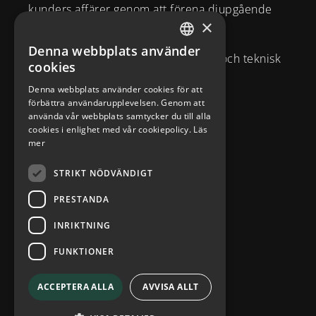
kunders affärer genom att förena djupgående
×
strategisk affärsförståelse och
Denna webbplats använder
SWEDISH
varumärkesexpertis med kreativitet och teknisk
cookies
ENGLISH
kompetens.
Denna webbplats använder cookies för att
förbättra användarupplevelsen. Genom att
Brahegatan 10
använda vår webbplats samtycker du till alla
cookies i enlighet med vår cookiepolicy.
Läs
114 37
Stockholm
mer
info@diplomatcom.com
STRIKT NÖDVÄNDIGT
+46 8 58 80 95 00
PRESTANDA
INRIKTNING
FUNKTIONER
ACCEPTERA ALLA
AVVISA ALLT
Integritetspolicy