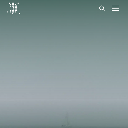
Diplomat Communications
Hoppa till innehåll
Start
Vår expertis
Insikter
Medarbetare
Om oss
Kontakt