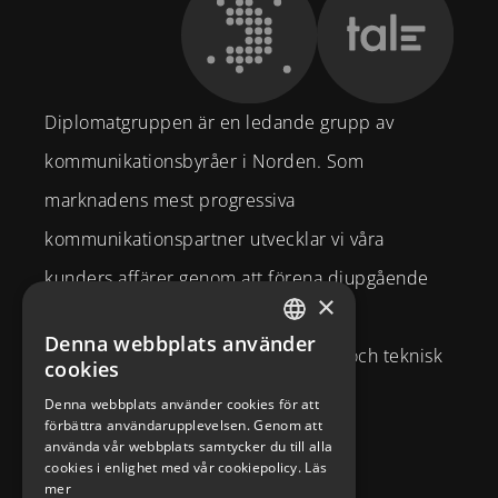
Diplomatgruppen är en ledande grupp av
kommunikationsbyråer i Norden. Som
marknadens mest progressiva
kommunikationspartner utvecklar vi våra
kunders affärer genom att förena djupgående
×
strategisk affärsförståelse och
Denna webbplats använder
SWEDISH
varumärkesexpertis med kreativitet och teknisk
cookies
ENGLISH
kompetens.
Denna webbplats använder cookies för att
förbättra användarupplevelsen. Genom att
Brahegatan 10
använda vår webbplats samtycker du till alla
cookies i enlighet med vår cookiepolicy.
Läs
114 37
Stockholm
mer