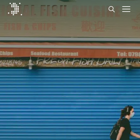
Diplomat Communications
Hoppa till innehåll
Start
Vår expertis
Insikter
Medarbetare
Om oss
Kontakt